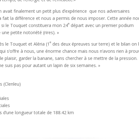
n avait finalement un petit plus d’expérience que nos adversaires
a fait la différence et nous a permis de nous imposer. Cette année no
e
 si le Touquet constituera mon 24
départ avec un premier podium
ne petite notoriété (rires). »
e
s le Touquet et Aléria (1
des deux épreuves sur terre) et le bilan on 
qui s’offre à nous, une énorme chance mais nous n’avons rien à prou
e plaisir, garder la banane, sans chercher à se mettre de la pression
ne suis pas pour autant un lapin de six semaines. »
 (Clenleu)
)
iales
iales
s d’une longueur totale de 188.42 km