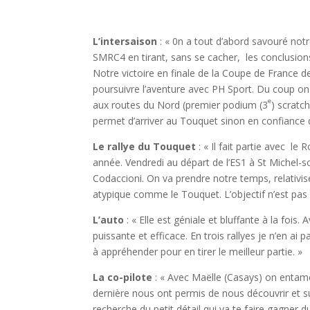
L’intersaison
: « 0n a tout d’abord savouré not
SMRC4 en tirant, sans se cacher, les conclusio
Notre victoire en finale de la Coupe de France d
poursuivre l’aventure avec PH Sport. Du coup on 
e
aux routes du Nord (premier podium (3
) scratc
permet d’arriver au Touquet sinon en confiance 
Le rallye du Touquet
: « Il fait partie avec le
année. Vendredi au départ de l’ES1 à St Michel-
Codaccioni. On va prendre notre temps, relativi
atypique comme le Touquet. L’objectif n’est pas 
L’auto
: « Elle est géniale et bluffante à la fois.
puissante et efficace. En trois rallyes je n’en ai
à appréhender pour en tirer le meilleur partie. »
La co-pilote
: « Avec Maëlle (Casays) on entam
dernière nous ont permis de nous découvrir et su
recherche du petit détail qui va te faire gagner du