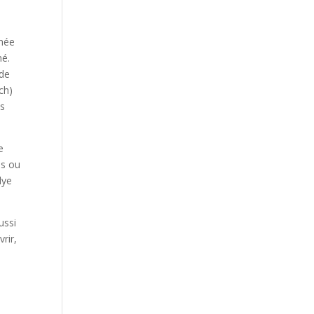
phée
né.
 de
ch)
us
e
es ou
lye
ussi
rir,