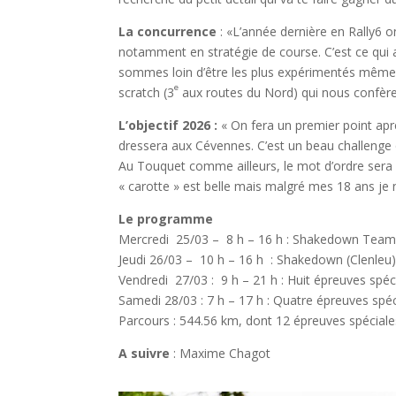
La concurrence
: «L’année dernière en Rally6 o
notamment en stratégie de course. C’est ce qui 
sommes loin d’être les plus expérimentés même
e
scratch (3
aux routes du Nord) qui nous confère u
L’objectif 2026 :
« On fera un premier point aprè
dressera aux Cévennes. C’est un beau challenge 
Au Touquet comme ailleurs, le mot d’ordre sera l
« carotte » est belle mais malgré mes 18 ans je 
Le programme
Mercredi 25/03 – 8 h – 16 h : Shakedown Teams
Jeudi 26/03 – 10 h – 16 h : Shakedown (Clenleu
Vendredi 27/03 : 9 h – 21 h : Huit épreuves spéc
Samedi 28/03 : 7 h – 17 h : Quatre épreuves spéc
Parcours : 544.56 km, dont 12 épreuves spéciale
A suivre
: Maxime Chagot