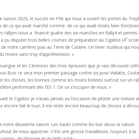
re saison 2025, le succès en FR6 qui nous a ouvert les portes du Tro
ns de ce qui avait marché comme de ce qui avait moins bien fonction
es rallyes nous a financé quatre des six manches en Rally4 et permis
e
a pu disputer trois belles courses de préparation au Cigalois (4
scrat
h de notre carrière) puis au Terre de Castine. Un hiver studieux qui no
du moins sans trop d’appréhension. »
 Rouergue et les Cévennes des trois épreuves que je vais découvrir cett
sous-Bois ce sera mon premier passage contre six pour Vialatte, Cost
ser les choses, les bonnes comme les moins bonnes surtout sur un ral
d’être performant dès l’ES 1. On va s’occuper de nous. »
 Avant le Cigalois je n’avais jamais eu l’occasion de piloter une voiture a
 pas encore fait le tour, il me reste encore beaucoup de choses à découv
e notre deuxième saison. Les hauts comme les bas vécus la saison
rtout de nous apprécier. C’est une grosse travailleuse, toujours à la
 temps, de l’énergie et de l’efficacité.»