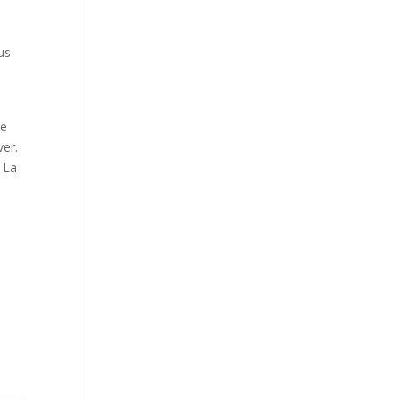
us
le
ver.
. La