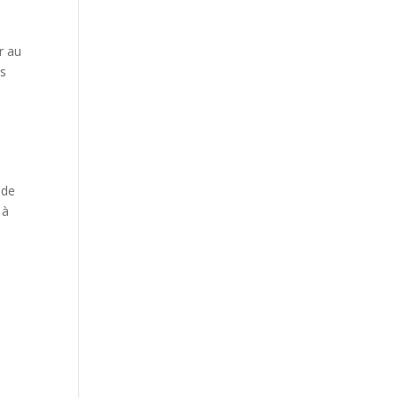
r au
es
 de
 à