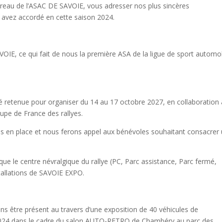
reau de l’ASAC DE SAVOIE, vous adresser nos plus sincères
avez accordé en cette saison 2024.
OIE, ce qui fait de nous la première ASA de la ligue de sport automo
é retenue pour organiser du 14 au 17 octobre 2027, en collaboration
upe de France des rallyes.
s en place et nous ferons appel aux bénévoles souhaitant consacrer
que le centre névralgique du rallye (PC, Parc assistance, Parc fermé,
nstallations de SAVOIE EXPO.
s être présent au travers d’une exposition de 40 véhicules de
24 dans le cadre du salon AUTO-RETRO de Chambéry au parc des