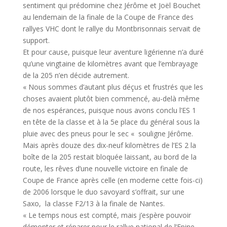
sentiment qui prédomine chez Jérôme et Joël Bouchet
au lendemain de la finale de la Coupe de France des
rallyes VHC dont le rallye du Montbrisonnais servait de
support.
Et pour cause, puisque leur aventure ligérienne n’a duré
qu’une vingtaine de kilomètres avant que l’embrayage
de la 205 n’en décide autrement.
« Nous sommes d’autant plus déçus et frustrés que les
choses avaient plutôt bien commencé, au-delà même
de nos espérances, puisque nous avons conclu l’ES 1
en tête de la classe et à la 5e place du général sous la
pluie avec des pneus pour le sec « souligne Jérôme.
Mais après douze des dix-neuf kilomètres de l’ES 2 la
boîte de la 205 restait bloquée laissant, au bord de la
route, les rêves d’une nouvelle victoire en finale de
Coupe de France après celle (en moderne cette fois-ci)
de 2006 lorsque le duo savoyard s’offrait, sur une
Saxo, la classe F2/13 à la finale de Nantes.
« Le temps nous est compté, mais j’espère pouvoir
démonter et réparer pour le rallye national de l’Epine