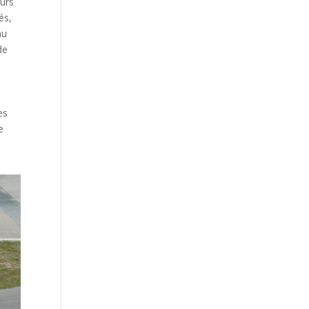
ours
és,
au
de
es
e