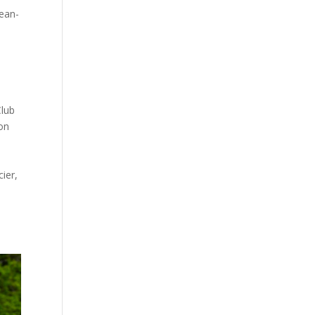
Jean-
Club
son
ier,