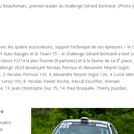
u Beaufortain
,
premier leader du challenge Gérard Bertrand (Photo 
vec les quatre associations, support technique de ses épreuves – le 
rt Auto Bauges et le Team 73 – le challenge Gérard Bertrand a livré 
e
lasse F2/14 la plus fournie (9 partants) et à la faveur de sa 9
place,
hallenge 2024 devançant Nicolas Perroux et Alexandre Neyret-Gigot.
, 2. Nicolas Perroux 135, 3. Alexandre Neyret-Gigot 126, 4. Loïck Merc
y Leroy 105, 8. Nicolas Paviet-Roche, Pascal Excoffier, Romain
4, 13. Jean-Christophe Duc 75, 14. Paul Rouquille, Thierry Jourdan,
rd
maître
rd