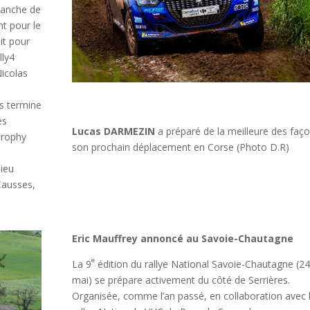
 manche de
nt pour le
it pour
lly4
icolas
is termine
es
Lucas DARMEZIN
a préparé de la meilleure des faç
Trophy
son prochain déplacement en Corse (Photo D.R)
ieu
Causses,
Eric Mauffrey annoncé au Savoie-Chautagne
e
La 9
édition du rallye National Savoie-Chautagne (2
mai) se prépare activement du côté de Serrières.
Organisée, comme l’an passé, en collaboration avec 