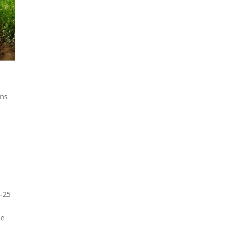
ons
4-25
le