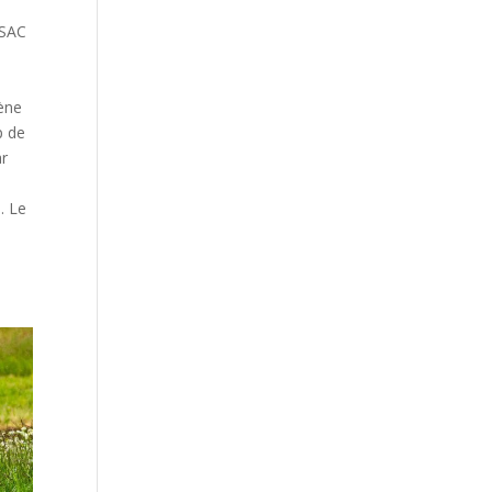
ASAC
lène
p de
ar
. Le