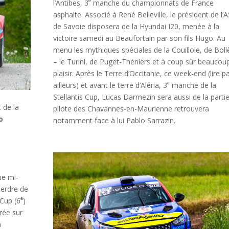
e
l’Antibes, 3
manche du championnats de France
asphalte. Associé à René Belleville, le président de l’
de Savoie disposera de la Hyundai I20, menée à la
victoire samedi au Beaufortain par son fils Hugo. Au
menu les mythiques spéciales de la Couillole, de Bol
– le Turini, de Puget-Théniers et à coup sûr beaucou
plaisir. Après le Terre d’Occitanie, ce week-end (lire p
e
ailleurs) et avant le terre d’Aléria, 3
manche de la
Stellantis Cup, Lucas Darmezin sera aussi de la partie
 de la
pilote des Chavannes-en-Maurienne retrouvera
o
notamment face à lui Pablo Sarrazin.
ue mi-
 perdre de
e
 Cup (6
)
rée sur
a