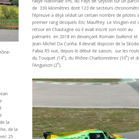
rallye Nationale VHC du Pays de Seyssel sur un parc
de 330 kilomètres dont 123 de secteurs chronométr
l’épreuve a déjà séduit un certain nombre de pilotes 
premier rang desquels Eric Mauffrey. Le Vosgien est 
retour en Chautagne où il avait inscrit son nom au
palmarès en 2018 en devançant Romain Guillerot et
Jean-Michel Da Cunha. Il devrait disposer de la Skoda
Fabia R5 vue, depuis le début de saison, sur les rout
Rhône-
e
e
du Touquet (14
), du Rhône-Charbonnières (10
) et d
e
l’Anguison (2
).
pean
ne
t
e
de la
che, de la
Avec 25