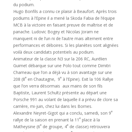
du podium.
Hugo Bonfils a connu ce plaisir à Beaufort. Après trois
podiums à l’Epine il a mené la Skoda Fabia de l’équipe
MCB à la victoire en faisant preuve de maîtrise et de
panache. Ludovic Bogey et Nicolas Joram ne
manquent ni de l’un ni de l’autre mais alternent entre
performances et déboires. Si les planètes sont alignées
voilà deux candidats potentiels au podium.
Animateur de la classe N3 sur la 206 RC, Aurélien
Guimet débarque sur une Polo tout comme Dimitri
Chameau que l’on a déjà vu à son avantage sur une
e
e
208 (8
en Chautagne, 9
à l’Epine). Exit la 106 Rallye
que l’on verra désormais aux mains de son fils
Baptiste, Laurent Schultz présente au départ une
Porsche 991 au volant de laquelle il a prévu de clore sa
carrière, mi-juin, chez lui dans les Bornes.
e
Alexandre Neyret-Gigot qui a conclu, samedi, son 9
e
rallye de la saison en prenant la 11
place à la
e
e
Matheysine (6
de groupe, 4
de classe) retrouvera
e