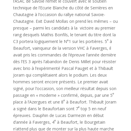
l’ASAC de Savoie remet le couvert avec le soutien
technique de l’Ecurie Blanche du côté de Serrières en
Chautagne à l’occasion du rallye national Savoie-
Chautagne. Exit David Mollas on prend les mêmes – ou
presque – parmi les candidats à la victoire au premier
rang desquels Mathis Bonfils, le tenant du titre dont la
e
C3 portera logiquement le N°1 sur les portières. 5
à
Beaufort, vainqueur de la version VHC à Faverges, il
avait pris les commandes de l’épreuve l’année dernière
dès l’ES 3 après l’abandon de Denis Millet pour résister
avec brio à l’expérimenté Pascal Pauget et à Thibault
Joram qui complétaient alors le podium. Les deux
hommes seront encore présents. Le premier avait
signé, pour l’occasion, son meilleur résultat depuis son
e
passage en « moderne » confirmé, depuis, par une 5
e
place à l’Azergues et une 8
à Beaufort. Thibault Joram
e
a signé dans le Beaufortain sont 7
top 5 en neuf
épreuves. Dauphin de Lucas Darmezin en début
e
d’année à Faverges, 4
à Beaufort, le Bourgetain
n’attend plus que de monter sur la plus haute marche