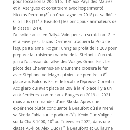
pour l’occasion la 206 S16, 13
aux Pays des Maures
et à Azergues et constituera avec l’expérimenté
e
Nicolas Perroux (8
en Chautagne en 2018) et sa fidèle
e
Clio III RS (11
à Beaufort) les principaux animateurs de
la classe F2/14.
Du solide aussi en Rally4. Vainqueur au scratch au Gier
et à Faverges, Lucas Darmezin troquera la Polo de
l’équipe italienne Roger Tuning au profit de la 208 pour
préparer la troisième manche de la Stellantis Cup mi-
juin à l’occasion du rallye des Vosges Grand-Est . Le
pilote des Chavannes-en-Maurienne croisera le fer
e
avec Stéphane Vedelago qui vient de prendre la 8
place aux Balcons Est et le local de l’épreuve Corentin
e
Accigliaro qui avait placé sa 208 à la 4
place il y a un
an à Serrières comme aux Bauges en 2019 et 2021
mais aux commandes d’une Skoda. Après une
expérience plutôt concluante à Beaufort où il a mené
e
sa Skoda Fabia sur le podium (3
), Kevin Duc s’aligne
e
sur la Clio S 1600, 10
au Trièves en 2022, dans une
er
classe A6/k ou Alex Duc (1
à Beaufort) et Guillaume